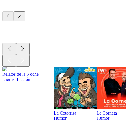
Los mejores
podcasts
Los mejores
podcasts
Los mejores
podcasts
Relatos de la Noche
Drama, Ficción
La Cotorrisa
La Corneta
Humor
Humor