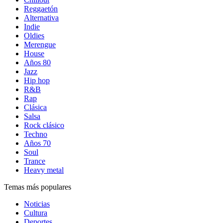
Reggaetón
Alternativa
Indie
Oldies
Merengue
House
Años 80
Jazz
Hip hop
R&B
Rap
Clásica
Salsa
Rock clásico
Techno
Años 70
Soul
Trance
Heavy metal
Temas más populares
Noticias
Cultura
Deportes