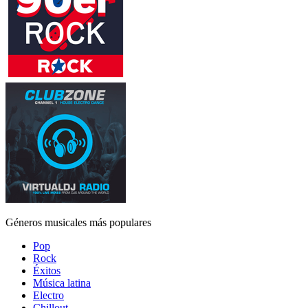
Géneros musicales más populares
Pop
Rock
Éxitos
Música latina
Electro
Chillout