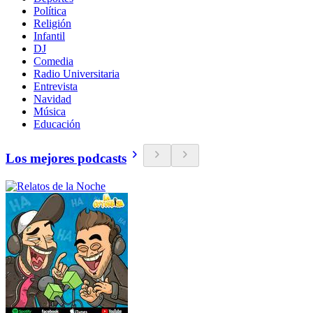
Política
Religión
Infantil
DJ
Comedia
Radio Universitaria
Entrevista
Navidad
Música
Educación
Los mejores podcasts