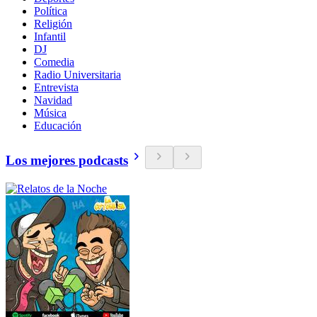
Política
Religión
Infantil
DJ
Comedia
Radio Universitaria
Entrevista
Navidad
Música
Educación
Los mejores podcasts