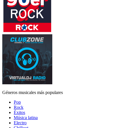
Géneros musicales más populares
Pop
Rock
Éxitos
Música latina
Electro
Chillout