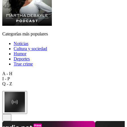
Categorías más populares
Noticias
Cultura y sociedad
Humor
Deportes
True crime
A - H
I - P
Q - Z