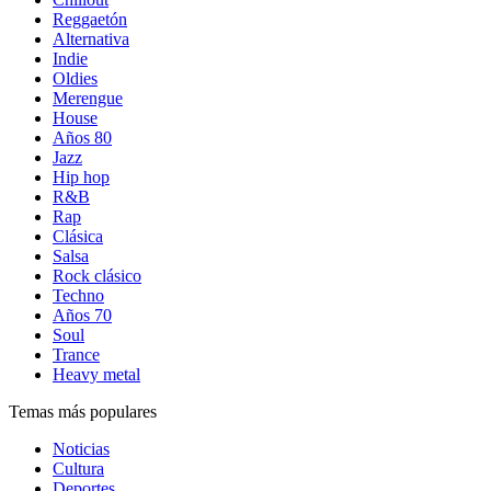
Reggaetón
Alternativa
Indie
Oldies
Merengue
House
Años 80
Jazz
Hip hop
R&B
Rap
Clásica
Salsa
Rock clásico
Techno
Años 70
Soul
Trance
Heavy metal
Temas más populares
Noticias
Cultura
Deportes