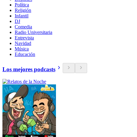
Política
Religión
Infantil
DJ
Comedia
Radio Universitaria
Entrevista
Navidad
Música
Educación
Los mejores podcasts