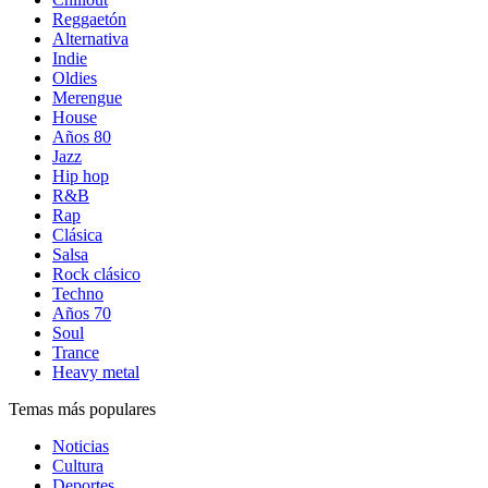
Reggaetón
Alternativa
Indie
Oldies
Merengue
House
Años 80
Jazz
Hip hop
R&B
Rap
Clásica
Salsa
Rock clásico
Techno
Años 70
Soul
Trance
Heavy metal
Temas más populares
Noticias
Cultura
Deportes