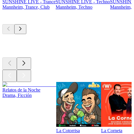
SUNSHINE LIVE - Trance
SUNSHINE LIVE - Techno
SUNSHINE
Mannheim, Trance, Club
Mannheim, Techno
Mannheim, E
Los mejores
podcasts
Los mejores
podcasts
Los mejores
podcasts
Relatos de la Noche
Drama, Ficción
La Cotorrisa
La Corneta