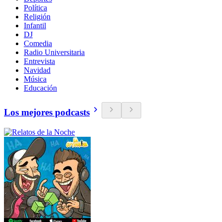
Política
Religión
Infantil
DJ
Comedia
Radio Universitaria
Entrevista
Navidad
Música
Educación
Los mejores podcasts