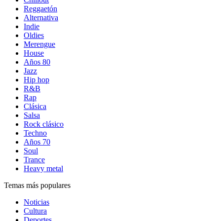
Reggaetón
Alternativa
Indie
Oldies
Merengue
House
Años 80
Jazz
Hip hop
R&B
Rap
Clásica
Salsa
Rock clásico
Techno
Años 70
Soul
Trance
Heavy metal
Temas más populares
Noticias
Cultura
Deportes