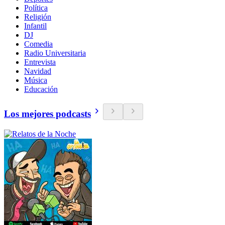
Política
Religión
Infantil
DJ
Comedia
Radio Universitaria
Entrevista
Navidad
Música
Educación
Los mejores podcasts