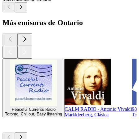
Más emisoras de Ontario
CALM RADIO - Antonio Vivaldi
98.
Peaceful Currents Radio
Toronto, Chillout, Easy listening
Markkleeberg, Clásica
Tor
Los mejores
podcasts
Los mejores
podcasts