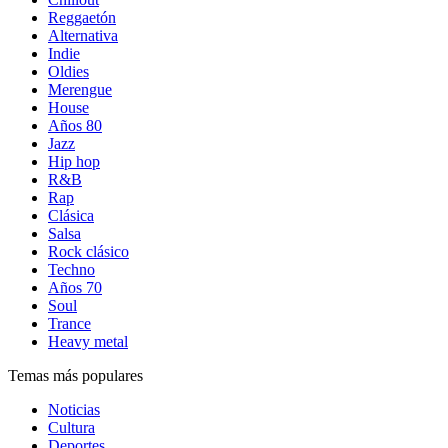
Reggaetón
Alternativa
Indie
Oldies
Merengue
House
Años 80
Jazz
Hip hop
R&B
Rap
Clásica
Salsa
Rock clásico
Techno
Años 70
Soul
Trance
Heavy metal
Temas más populares
Noticias
Cultura
Deportes