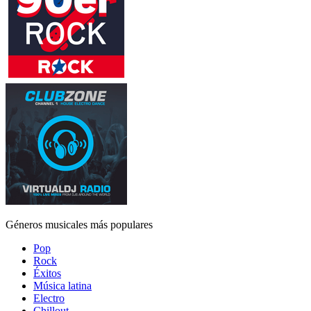
Géneros musicales más populares
Pop
Rock
Éxitos
Música latina
Electro
Chillout