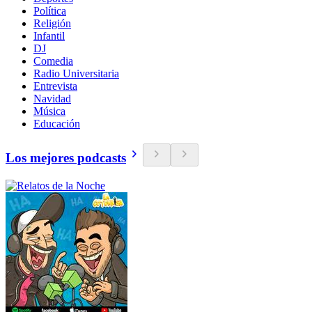
Política
Religión
Infantil
DJ
Comedia
Radio Universitaria
Entrevista
Navidad
Música
Educación
Los mejores podcasts