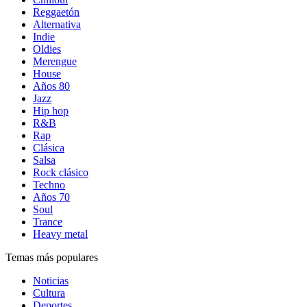
Reggaetón
Alternativa
Indie
Oldies
Merengue
House
Años 80
Jazz
Hip hop
R&B
Rap
Clásica
Salsa
Rock clásico
Techno
Años 70
Soul
Trance
Heavy metal
Temas más populares
Noticias
Cultura
Deportes