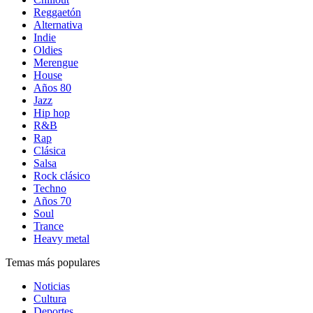
Reggaetón
Alternativa
Indie
Oldies
Merengue
House
Años 80
Jazz
Hip hop
R&B
Rap
Clásica
Salsa
Rock clásico
Techno
Años 70
Soul
Trance
Heavy metal
Temas más populares
Noticias
Cultura
Deportes