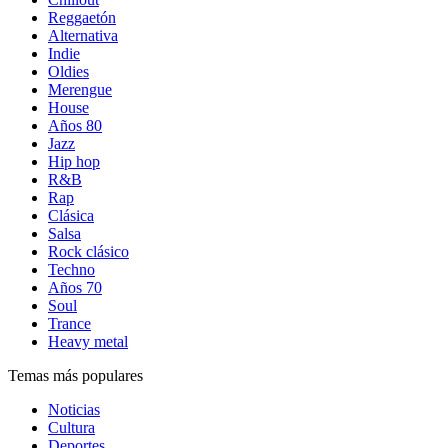
Reggaetón
Alternativa
Indie
Oldies
Merengue
House
Años 80
Jazz
Hip hop
R&B
Rap
Clásica
Salsa
Rock clásico
Techno
Años 70
Soul
Trance
Heavy metal
Temas más populares
Noticias
Cultura
Deportes