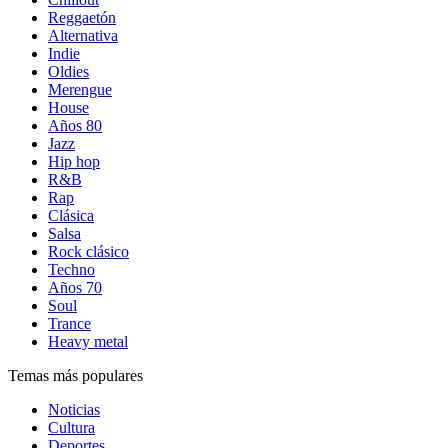
Reggaetón
Alternativa
Indie
Oldies
Merengue
House
Años 80
Jazz
Hip hop
R&B
Rap
Clásica
Salsa
Rock clásico
Techno
Años 70
Soul
Trance
Heavy metal
Temas más populares
Noticias
Cultura
Deportes