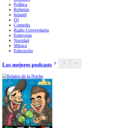
Política
Religión
Infantil
DJ
Comedia
Radio Universitaria
Entrevista
Navidad
Música
Educación
Los mejores podcasts