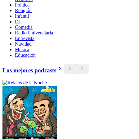
Política
Religión
Infantil
DJ
Comedia
Radio Universitaria
Entrevista
Navidad
Música
Educación
Los mejores podcasts