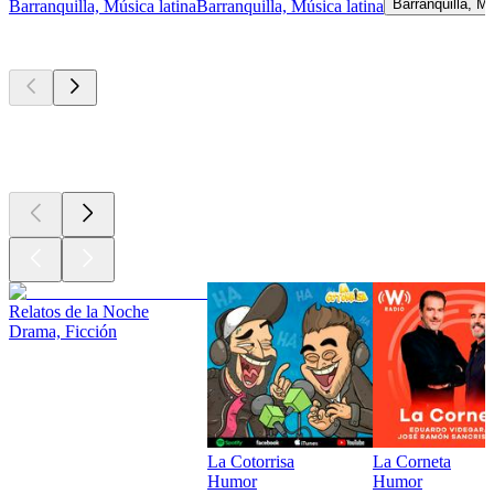
Barranquilla, Mú
Barranquilla, Música latina
Barranquilla, Música latina
Los mejores
podcasts
Los mejores
podcasts
Los mejores
podcasts
Relatos de la Noche
Drama, Ficción
La Cotorrisa
La Corneta
Humor
Humor