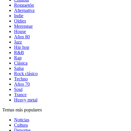
Reggaetón
Alternativa
Indie
Oldies
Merengue
House
Años 80
Jazz
Hip hop
R&B
Rap
Clásica
Salsa
Rock clásico
Techno
Años 70
Soul
Trance
Heavy metal
Temas más populares
Noticias
Cultura
Deportes