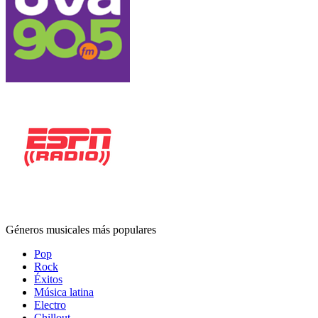
Géneros musicales más populares
Pop
Rock
Éxitos
Música latina
Electro
Chillout