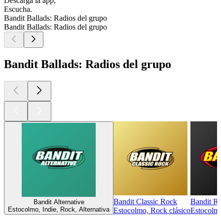
Descarga la app,
Escucha.
Bandit Ballads: Radios del grupo
Bandit Ballads: Radios del grupo
Bandit Ballads: Radios del grupo
Bandit Classic Rock
Bandit R
Bandit Alternative
Estocolmo, Indie, Rock, Alternativa
Estocolmo, Rock clásico
Estocolmo
Los mejores
podcasts