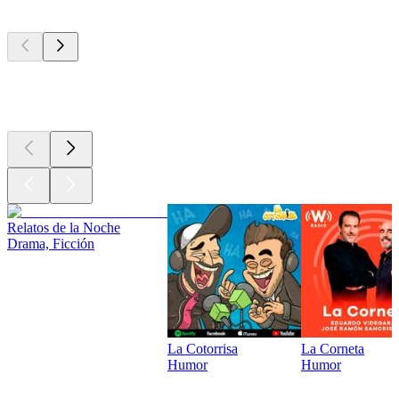
Los mejores
podcasts
Los mejores
podcasts
Relatos de la Noche
Drama, Ficción
La Cotorrisa
La Corneta
Humor
Humor