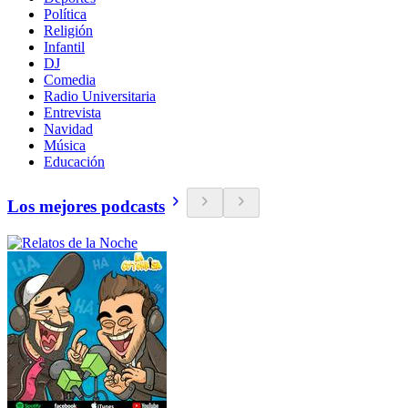
Política
Religión
Infantil
DJ
Comedia
Radio Universitaria
Entrevista
Navidad
Música
Educación
Los mejores podcasts