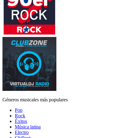
Géneros musicales más populares
Pop
Rock
Éxitos
Música latina
Electro
Chillout