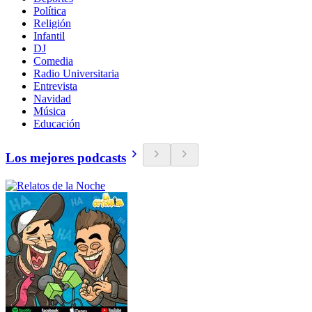
Política
Religión
Infantil
DJ
Comedia
Radio Universitaria
Entrevista
Navidad
Música
Educación
Los mejores podcasts