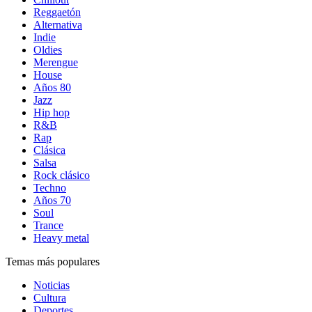
Reggaetón
Alternativa
Indie
Oldies
Merengue
House
Años 80
Jazz
Hip hop
R&B
Rap
Clásica
Salsa
Rock clásico
Techno
Años 70
Soul
Trance
Heavy metal
Temas más populares
Noticias
Cultura
Deportes