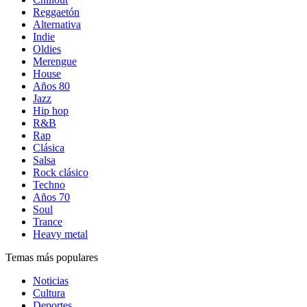
Reggaetón
Alternativa
Indie
Oldies
Merengue
House
Años 80
Jazz
Hip hop
R&B
Rap
Clásica
Salsa
Rock clásico
Techno
Años 70
Soul
Trance
Heavy metal
Temas más populares
Noticias
Cultura
Deportes