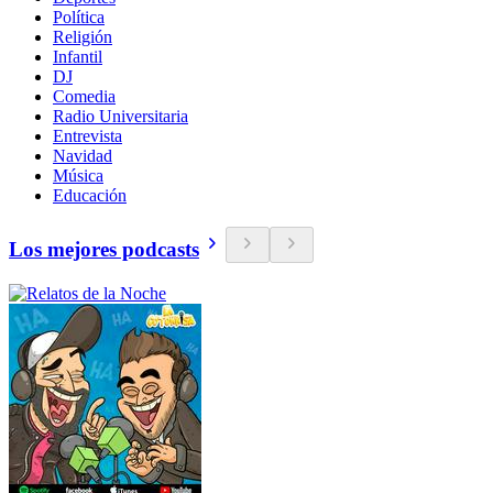
Política
Religión
Infantil
DJ
Comedia
Radio Universitaria
Entrevista
Navidad
Música
Educación
Los mejores podcasts