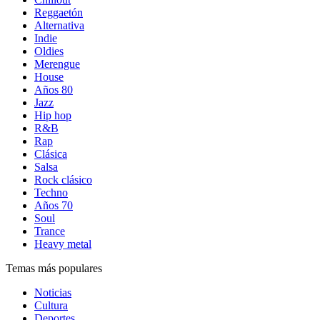
Reggaetón
Alternativa
Indie
Oldies
Merengue
House
Años 80
Jazz
Hip hop
R&B
Rap
Clásica
Salsa
Rock clásico
Techno
Años 70
Soul
Trance
Heavy metal
Temas más populares
Noticias
Cultura
Deportes