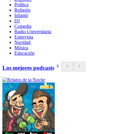
Política
Religión
Infantil
DJ
Comedia
Radio Universitaria
Entrevista
Navidad
Música
Educación
Los mejores podcasts