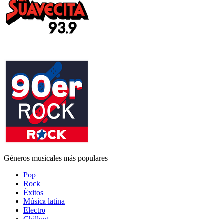
Géneros musicales más populares
Pop
Rock
Éxitos
Música latina
Electro
Chillout