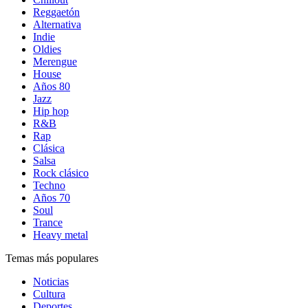
Reggaetón
Alternativa
Indie
Oldies
Merengue
House
Años 80
Jazz
Hip hop
R&B
Rap
Clásica
Salsa
Rock clásico
Techno
Años 70
Soul
Trance
Heavy metal
Temas más populares
Noticias
Cultura
Deportes