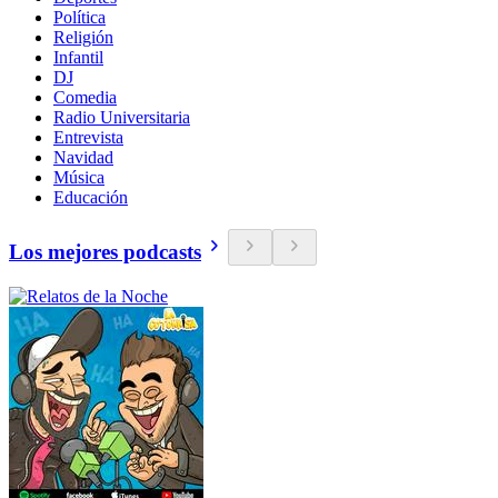
Política
Religión
Infantil
DJ
Comedia
Radio Universitaria
Entrevista
Navidad
Música
Educación
Los mejores podcasts