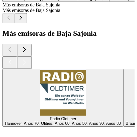
Más emisoras de Baja Sajonia
Más emisoras de Baja Sajonia
Más emisoras de Baja Sajonia
Radio Oldtimer
Hannover, Años 70, Oldies, Años 60, Años 50, Años 90, Años 80
Braun
Los mejores
podcasts