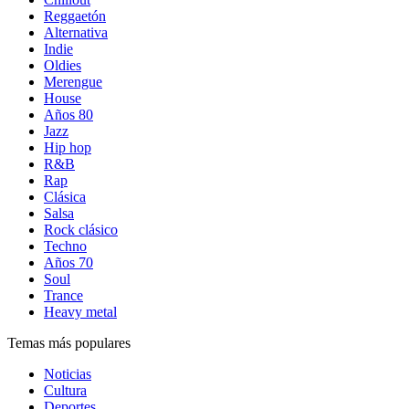
Reggaetón
Alternativa
Indie
Oldies
Merengue
House
Años 80
Jazz
Hip hop
R&B
Rap
Clásica
Salsa
Rock clásico
Techno
Años 70
Soul
Trance
Heavy metal
Temas más populares
Noticias
Cultura
Deportes