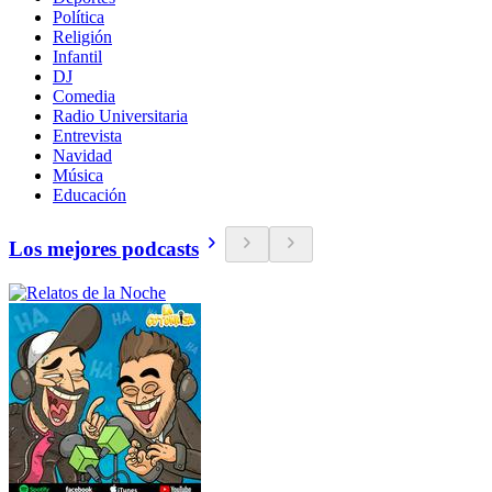
Política
Religión
Infantil
DJ
Comedia
Radio Universitaria
Entrevista
Navidad
Música
Educación
Los mejores podcasts