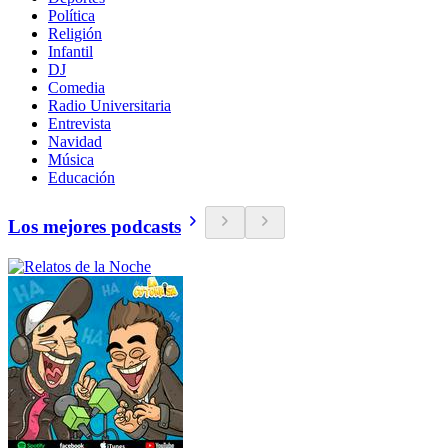
Política
Religión
Infantil
DJ
Comedia
Radio Universitaria
Entrevista
Navidad
Música
Educación
Los mejores podcasts