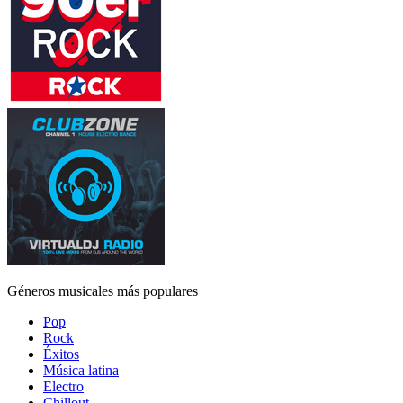
Géneros musicales más populares
Pop
Rock
Éxitos
Música latina
Electro
Chillout