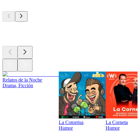
Los mejores
podcasts
Los mejores
podcasts
Relatos de la Noche
Drama, Ficción
La Cotorrisa
La Corneta
Humor
Humor