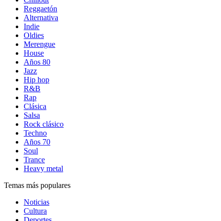
Reggaetón
Alternativa
Indie
Oldies
Merengue
House
Años 80
Jazz
Hip hop
R&B
Rap
Clásica
Salsa
Rock clásico
Techno
Años 70
Soul
Trance
Heavy metal
Temas más populares
Noticias
Cultura
Deportes