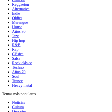
Reggaetón
Alternativa
Indie
Oldies
Merengue
House
Años 80
Jazz
Hip hop
R&B
Rap
Clásica
Salsa
Rock clásico
Techno
Años 70
Soul
Trance
Heavy metal
Temas más populares
Noticias
Cultura
Deportes