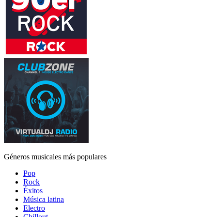
Géneros musicales más populares
Pop
Rock
Éxitos
Música latina
Electro
Chillout