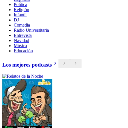
Política
Religión
Infantil
DJ
Comedia
Radio Universitaria
Entrevista
Navidad
Música
Educación
Los mejores podcasts