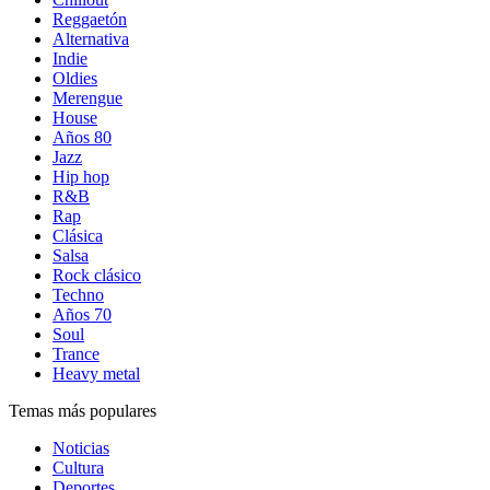
Reggaetón
Alternativa
Indie
Oldies
Merengue
House
Años 80
Jazz
Hip hop
R&B
Rap
Clásica
Salsa
Rock clásico
Techno
Años 70
Soul
Trance
Heavy metal
Temas más populares
Noticias
Cultura
Deportes