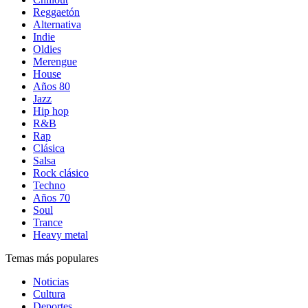
Reggaetón
Alternativa
Indie
Oldies
Merengue
House
Años 80
Jazz
Hip hop
R&B
Rap
Clásica
Salsa
Rock clásico
Techno
Años 70
Soul
Trance
Heavy metal
Temas más populares
Noticias
Cultura
Deportes