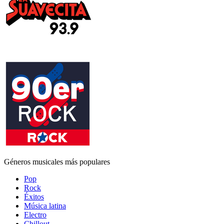
Géneros musicales más populares
Pop
Rock
Éxitos
Música latina
Electro
Chillout