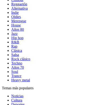
Reggaetón
Alternativa
Indie
Oldies
Merengue
House
Años 80
Jazz
Hip hop
R&B
Rap
Clásica
Salsa
Rock clásico
Techno
Años 70
Soul
Trance
Heavy metal
Temas más populares
Noticias
Cultura
Deportes