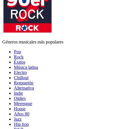
Géneros musicales más populares
Pop
Rock
Éxitos
Música latina
Electro
Chillout
Reggaetón
Alternativa
Indie
Oldies
Merengue
House
Años 80
Jazz
Hip hop