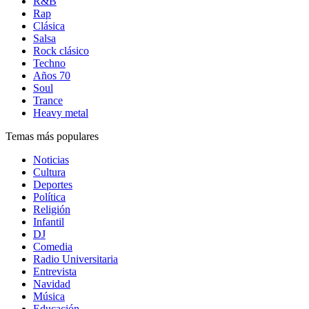
R&B
Rap
Clásica
Salsa
Rock clásico
Techno
Años 70
Soul
Trance
Heavy metal
Temas más populares
Noticias
Cultura
Deportes
Política
Religión
Infantil
DJ
Comedia
Radio Universitaria
Entrevista
Navidad
Música
Educación