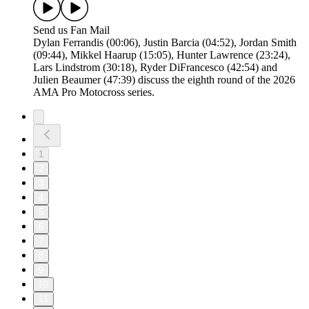
Send us Fan Mail
Dylan Ferrandis (00:06), Justin Barcia (04:52), Jordan Smith
(09:44), Mikkel Haarup (15:05), Hunter Lawrence (23:24),
Lars Lindstrom (30:18), Ryder DiFrancesco (42:54) and
Julien Beaumer (47:39) discuss the eighth round of the 2026
AMA Pro Motocross series.
1
2
3
4
5
6
7
8
9
10
11