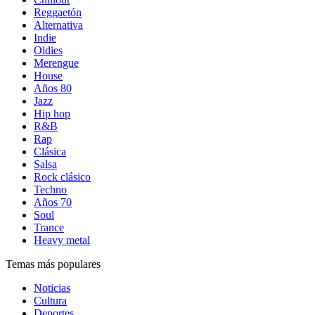
Reggaetón
Alternativa
Indie
Oldies
Merengue
House
Años 80
Jazz
Hip hop
R&B
Rap
Clásica
Salsa
Rock clásico
Techno
Años 70
Soul
Trance
Heavy metal
Temas más populares
Noticias
Cultura
Deportes