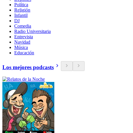
Política
Religión
Infantil
DJ
Comedia
Radio Universitaria
Entrevista
Navidad
Música
Educación
Los mejores podcasts