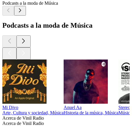
Podcasts a la moda de Música
Podcasts a la moda de Música
Mi Divo
Anuel Aa
Stereo
Arte, Cultura y sociedad, Música
Historia de la música, Música
Música
Acerca de Vinil Radio
Acerca de Vinil Radio