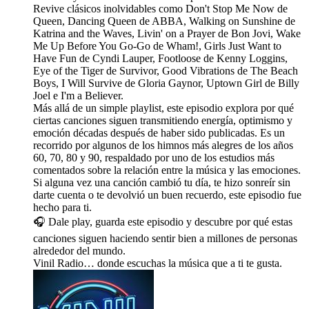
Revive clásicos inolvidables como Don't Stop Me Now de
Queen, Dancing Queen de ABBA, Walking on Sunshine de
Katrina and the Waves, Livin' on a Prayer de Bon Jovi, Wake
Me Up Before You Go-Go de Wham!, Girls Just Want to
Have Fun de Cyndi Lauper, Footloose de Kenny Loggins,
Eye of the Tiger de Survivor, Good Vibrations de The Beach
Boys, I Will Survive de Gloria Gaynor, Uptown Girl de Billy
Joel e I'm a Believer.
Más allá de un simple playlist, este episodio explora por qué
ciertas canciones siguen transmitiendo energía, optimismo y
emoción décadas después de haber sido publicadas. Es un
recorrido por algunos de los himnos más alegres de los años
60, 70, 80 y 90, respaldado por uno de los estudios más
comentados sobre la relación entre la música y las emociones.
Si alguna vez una canción cambió tu día, te hizo sonreír sin
darte cuenta o te devolvió un buen recuerdo, este episodio fue
hecho para ti.
🎧 Dale play, guarda este episodio y descubre por qué estas
canciones siguen haciendo sentir bien a millones de personas
alrededor del mundo.
Vinil Radio… donde escuchas la música que a ti te gusta.