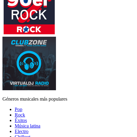
Géneros musicales más populares
Pop
Rock
Éxitos
Música latina
Electro
Chillout