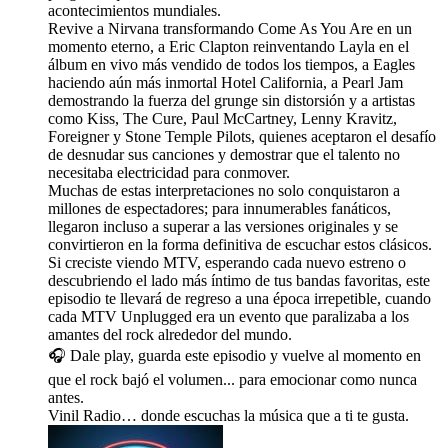
acontecimientos mundiales.
Revive a Nirvana transformando Come As You Are en un
momento eterno, a Eric Clapton reinventando Layla en el
álbum en vivo más vendido de todos los tiempos, a Eagles
haciendo aún más inmortal Hotel California, a Pearl Jam
demostrando la fuerza del grunge sin distorsión y a artistas
como Kiss, The Cure, Paul McCartney, Lenny Kravitz,
Foreigner y Stone Temple Pilots, quienes aceptaron el desafío
de desnudar sus canciones y demostrar que el talento no
necesitaba electricidad para conmover.
Muchas de estas interpretaciones no solo conquistaron a
millones de espectadores; para innumerables fanáticos,
llegaron incluso a superar a las versiones originales y se
convirtieron en la forma definitiva de escuchar estos clásicos.
Si creciste viendo MTV, esperando cada nuevo estreno o
descubriendo el lado más íntimo de tus bandas favoritas, este
episodio te llevará de regreso a una época irrepetible, cuando
cada MTV Unplugged era un evento que paralizaba a los
amantes del rock alrededor del mundo.
🎧 Dale play, guarda este episodio y vuelve al momento en
que el rock bajó el volumen... para emocionar como nunca
antes.
Vinil Radio… donde escuchas la música que a ti te gusta.