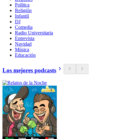
Política
Religión
Infantil
DJ
Comedia
Radio Universitaria
Entrevista
Navidad
Música
Educación
Los mejores podcasts