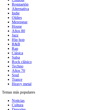
Reggaetón
Alternativa
Indie
Oldies
Merengue
House
Años 80
Jazz
Hip hop
R&B
Rap
Clásica
Salsa
Rock clásico
Techno
Años 70
Soul
Trance
Heavy metal
Temas más populares
Noticias
Cultura
Deportes