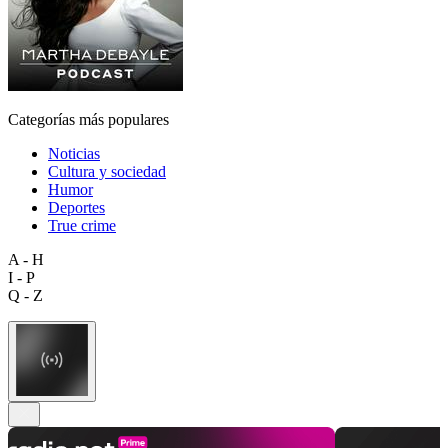
Categorías más populares
Noticias
Cultura y sociedad
Humor
Deportes
True crime
A - H
I - P
Q - Z