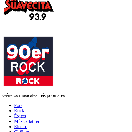
Géneros musicales más populares
Pop
Rock
Éxitos
Música latina
Electro
Chillout