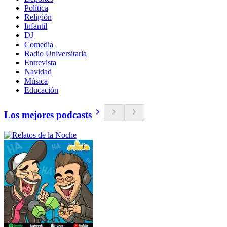
Política
Religión
Infantil
DJ
Comedia
Radio Universitaria
Entrevista
Navidad
Música
Educación
Los mejores podcasts