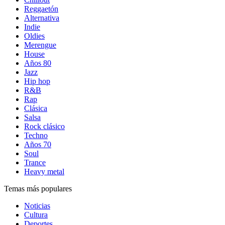
Reggaetón
Alternativa
Indie
Oldies
Merengue
House
Años 80
Jazz
Hip hop
R&B
Rap
Clásica
Salsa
Rock clásico
Techno
Años 70
Soul
Trance
Heavy metal
Temas más populares
Noticias
Cultura
Deportes