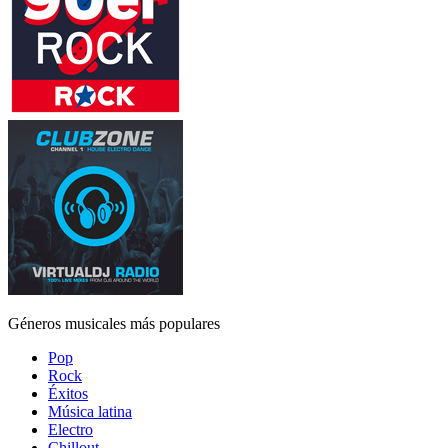
Géneros musicales más populares
Pop
Rock
Éxitos
Música latina
Electro
Chillout