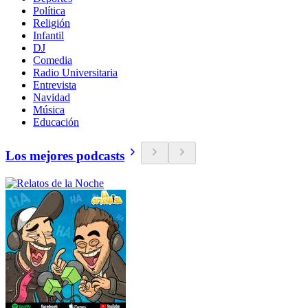
Política
Religión
Infantil
DJ
Comedia
Radio Universitaria
Entrevista
Navidad
Música
Educación
Los mejores podcasts