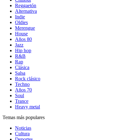
Reggaetón
Alternativa
Indie
Oldies
Merengue
House
Años 80
Jazz
Hip hop
R&B
Rap
Clásica
Salsa
Rock clásico
Techno
Años 70
Soul
Trance
Heavy metal
Temas más populares
Noticias
Cultura
Deportes