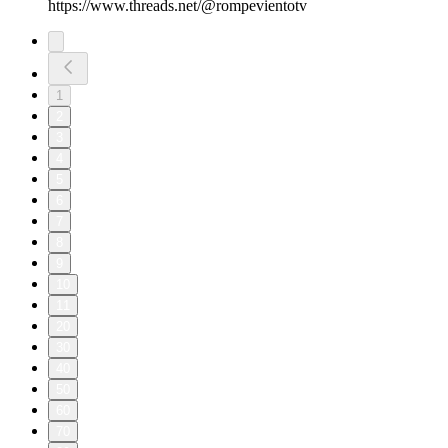
https://www.threads.net/@rompevientotv
1
2
3
4
5
6
7
8
9
10
11
20
30
40
50
60
70