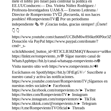
mete el lobby pro Israel para controlar la política en
EE.UUConducen:— Dra. Violeta Núñez Rodríguez /
Profesora-Investigadora UAM-X— Ernesto Ledesma /
Director de Rompeviento TV💥 ¡Recuerda, tú nos haces
posibles! #RompevientoTV📰 Por un periodismo
independiente 🗞️ 🫶 ¡Gracias todas, gracias siempre! ¡Únete!
👇 👇
https://www.youtube.com/channel/UCBdM6w8S6kn90P0or3Z
Donación vía PayPal https://www.paypal.com/donate/?
cmd=_s-
xclick&hosted_button_id=RT3CLB38ZM4QY&source=url&ss
https://linktr.ee/rompeviento_tv💬 Sígue nuestro canal de
WhatsApphttps://bit.ly/canal-whatsapp-rompeviento-tv🌐
Visita nuestro sitio web https://www.rompeviento.tv/🔊
Escúchanos en Spotifyhttps://bit.ly/3FtEgGV✅ Suscríbete a
nuestro canal y activa las notificaciones.
https://www.youtube.com/user/RompevientoTV¡Síguenos en
nuestras redes sociales!► Faceboook
https://www.facebook.com/rompeviento.tv/► Twitter
https://twitter.com/RompevientoTV► Instagram
https://www.instagram.com/rompevientotv/► TikTok
https://www.tiktok.com/@rompeviento.tv► Telegram
https://t.me/RompevientoTVOficial► Threads