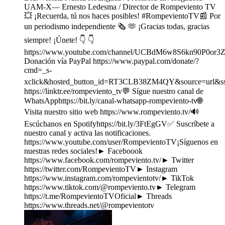
UAM-X— Ernesto Ledesma / Director de Rompeviento TV
💥 ¡Recuerda, tú nos haces posibles! #RompevientoTV📰 Por
un periodismo independiente 🗞️ 🫶 ¡Gracias todas, gracias
siempre! ¡Únete! 👇 👇
https://www.youtube.com/channel/UCBdM6w8S6kn90P0or3Z
Donación vía PayPal https://www.paypal.com/donate/?
cmd=_s-
xclick&hosted_button_id=RT3CLB38ZM4QY&source=url&ss
https://linktr.ee/rompeviento_tv💬 Sígue nuestro canal de
WhatsApphttps://bit.ly/canal-whatsapp-rompeviento-tv🌐
Visita nuestro sitio web https://www.rompeviento.tv/🔊
Escúchanos en Spotifyhttps://bit.ly/3FtEgGV✅ Suscríbete a
nuestro canal y activa las notificaciones.
https://www.youtube.com/user/RompevientoTV¡Síguenos en
nuestras redes sociales!► Faceboook
https://www.facebook.com/rompeviento.tv/► Twitter
https://twitter.com/RompevientoTV► Instagram
https://www.instagram.com/rompevientotv/► TikTok
https://www.tiktok.com/@rompeviento.tv► Telegram
https://t.me/RompevientoTVOficial► Threads
https://www.threads.net/@rompevientotv