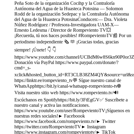
Peña Soto de la organización Cocihp y la Contraloría
Autónoma del Agua de la Huasteca Potosina — Solomon
Rodd de la organización Sedepac y la Contraloría Autónoma
del Agua de la Huasteca PotosinaConducen:— Dra. Violeta
Núñez Rodríguez / Profesora-Investigadora UAM-X—
Ernesto Ledesma / Director de Rompeviento TV💥
¡Recuerda, tú nos haces posibles! #RompevientoTV📰 Por un
periodismo independiente 🗞️ 🫶 ¡Gracias todas, gracias
siempre! ¡Únete! 👇 👇
https://www.youtube.com/channel/UCBdM6w8S6kn90P0or3Z
Donación vía PayPal https://www.paypal.com/donate/?
cmd=_s-
xclick&hosted_button_id=RT3CLB38ZM4QY&source=url&ss
https://linktr.ee/rompeviento_tv💬 Sígue nuestro canal de
WhatsApphttps://bit.ly/canal-whatsapp-rompeviento-tv🌐
Visita nuestro sitio web https://www.rompeviento.tv/🔊
Escúchanos en Spotifyhttps://bit.ly/3FtEgGV✅ Suscríbete a
nuestro canal y activa las notificaciones.
https://www.youtube.com/user/RompevientoTV¡Síguenos en
nuestras redes sociales!► Faceboook
https://www.facebook.com/rompeviento.tv/► Twitter
https://twitter.com/RompevientoTV► Instagram
https://www.instagram.com/rompevientotv/► TikTok