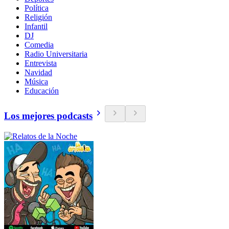
Política
Religión
Infantil
DJ
Comedia
Radio Universitaria
Entrevista
Navidad
Música
Educación
Los mejores podcasts