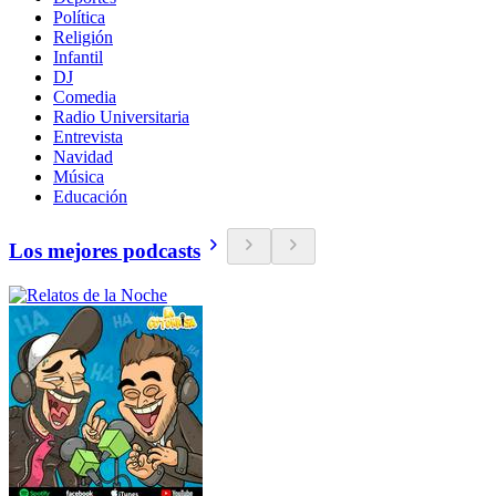
Política
Religión
Infantil
DJ
Comedia
Radio Universitaria
Entrevista
Navidad
Música
Educación
Los mejores podcasts