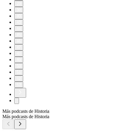
20
30
40
43
44
45
46
47
48
49
50
51
52
53
Más podcasts de Historia
Más podcasts de Historia