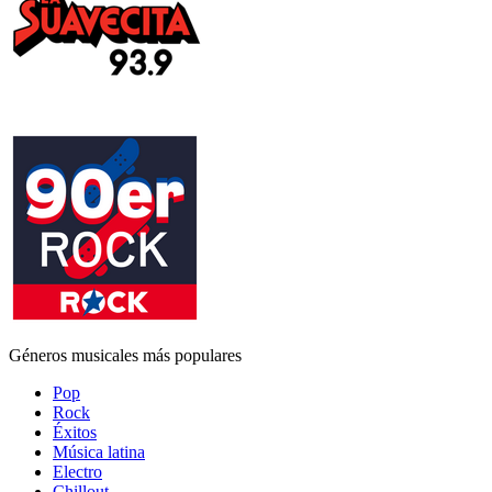
Géneros musicales más populares
Pop
Rock
Éxitos
Música latina
Electro
Chillout