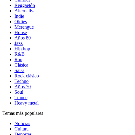
Reggaetón
Alternativa
Indie
Oldies
Merengue
House
Años 80
Jazz
Hip hop
R&B
Rap
Clásica
Salsa
Rock clásico
Techno
Años 70
Soul
Trance
Heavy metal
Temas más populares
Noticias
Cultura
Deportes