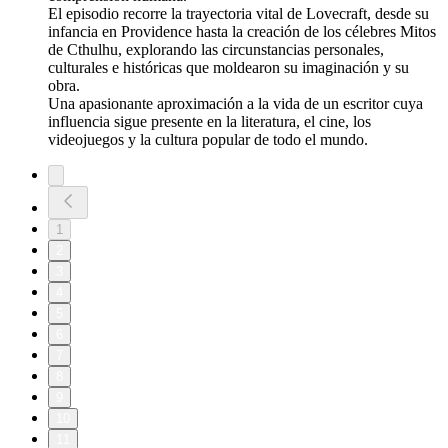
El episodio recorre la trayectoria vital de Lovecraft, desde su
infancia en Providence hasta la creación de los célebres Mitos
de Cthulhu, explorando las circunstancias personales,
culturales e históricas que moldearon su imaginación y su
obra.
Una apasionante aproximación a la vida de un escritor cuya
influencia sigue presente en la literatura, el cine, los
videojuegos y la cultura popular de todo el mundo.
1
2
3
4
5
6
7
8
9
10
11