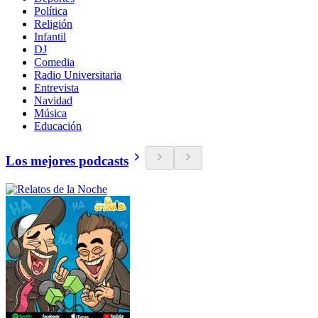
Política
Religión
Infantil
DJ
Comedia
Radio Universitaria
Entrevista
Navidad
Música
Educación
Los mejores podcasts