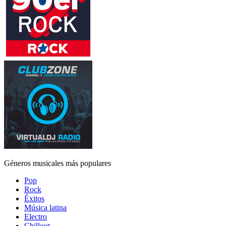
Géneros musicales más populares
Pop
Rock
Éxitos
Música latina
Electro
Chillout