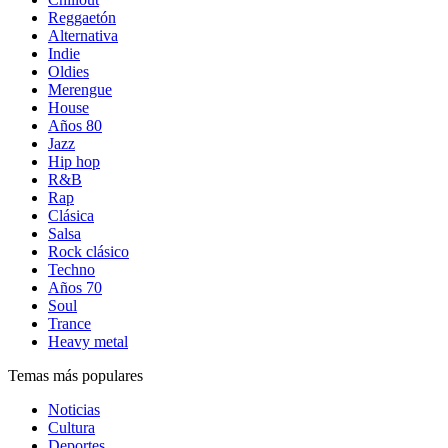
Reggaetón
Alternativa
Indie
Oldies
Merengue
House
Años 80
Jazz
Hip hop
R&B
Rap
Clásica
Salsa
Rock clásico
Techno
Años 70
Soul
Trance
Heavy metal
Temas más populares
Noticias
Cultura
Deportes