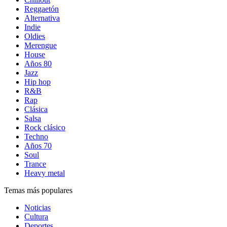
Reggaetón
Alternativa
Indie
Oldies
Merengue
House
Años 80
Jazz
Hip hop
R&B
Rap
Clásica
Salsa
Rock clásico
Techno
Años 70
Soul
Trance
Heavy metal
Temas más populares
Noticias
Cultura
Deportes