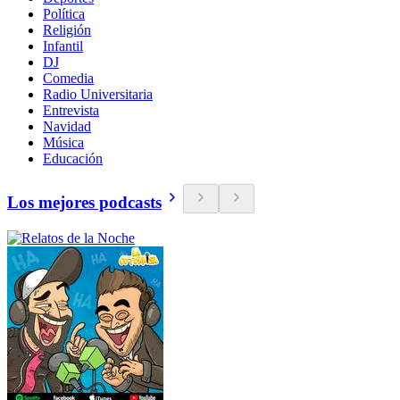
Política
Religión
Infantil
DJ
Comedia
Radio Universitaria
Entrevista
Navidad
Música
Educación
Los mejores podcasts