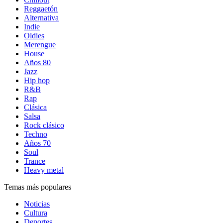
Reggaetón
Alternativa
Indie
Oldies
Merengue
House
Años 80
Jazz
Hip hop
R&B
Rap
Clásica
Salsa
Rock clásico
Techno
Años 70
Soul
Trance
Heavy metal
Temas más populares
Noticias
Cultura
Deportes