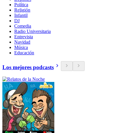
Política
Religión
Infantil
DJ
Comedia
Radio Universitaria
Entrevista
Navidad
Música
Educación
Los mejores podcasts