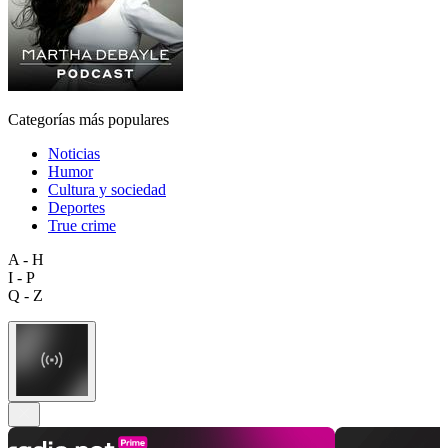
Categorías más populares
Noticias
Humor
Cultura y sociedad
Deportes
True crime
A - H
I - P
Q - Z