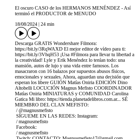
El oscuro CASO de los HERMANOS MENÉNDEZ - Así
terminó el PRODUCTOR de MENUDO
18/08/2024
|
24 min
Descarga GRATIS Wondershare Filmora:
https://bit.ly/3RqWAXD El mejor editor de vídeo para ti:
https://bit.ly/3VhqH53 ¡Usa #Filmora para llevar tu libertad a
la creatividad! Lyle y Erik Menéndez lo tenían todo: una
mansión, autos de lujo y una vida entre famosos. Los
masacraron con 16 balazos por supuestos abusos físicos,
emocionales y sexuales. Ahora, aguardan una decisión que
esperan los libere GUIÓN Matías Oniria EDICIÓN Dino
Altobelli LOCUCIÓN Magnus Mefisto COORDINADOR
Matías Oniria MINIATURAS y COMUNIDAD Carolina
Gatica Mi libro: https://tienda.planetadelibros.com.ar... SÉ
MIEMBRO DEL CLAN MEFISTO:
/ @magnusmefisto
SÍGUEME EN LAS REDES: Instagram:
/ magnusmefisto
Facebook:
/ magnusmefisto
Twitch: CONTACTO: Magnusmefisto17@gmail.com