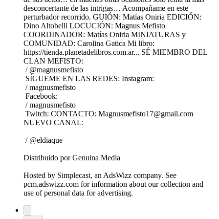
desconcertante de las intrigas… Acompañame en este
perturbador recorrido. GUIÓN: Matías Oniria EDICIÓN:
Dino Altobelli LOCUCIÓN: Magnus Mefisto
COORDINADOR: Matías Oniria MINIATURAS y
COMUNIDAD: Carolina Gatica Mi libro:
https://tienda.planetadelibros.com.ar... SÉ MIEMBRO DEL
CLAN MEFISTO:
/ @magnusmefisto
SÍGUEME EN LAS REDES: Instagram:
/ magnusmefisto
Facebook:
/ magnusmefisto
Twitch: CONTACTO: Magnusmefisto17@gmail.com
NUEVO CANAL:
/ @eldiaque
Distribuido por Genuina Media
Hosted by Simplecast, an AdsWizz company. See
pcm.adswizz.com for information about our collection and
use of personal data for advertising.