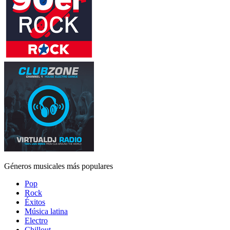
Géneros musicales más populares
Pop
Rock
Éxitos
Música latina
Electro
Chillout