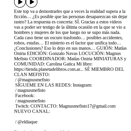
Este top va a demostrarles que a veces la realidad supera a la
ficción… ¿Es posible que las personas desaparezcan sin dejar
rastro? La respuesta es concreta: SÍ. Gracias a estos videos
vas a poder ser testigo de la última ocasión en la que se vio a
hombres y mujeres de los que luego no se supo más nada.
Cada caso tiene un oscuro trasfondo… posibles accidentes,
robos, estafas… El misterio es el factor que unifica todo…
¿Conclusiones? Eso lo dejo en sus manos… GUIÓN: Matías
Oniria EDICIÓN: Gonzalo Navas LOCUCIÓN: Magnus
Mefisto COORDINADOR: Matías Oniria MINIATURAS y
COMUNIDAD: Carolina Gatica Mi libro:
https://tienda.planetadelibros.com.ar... SÉ MIEMBRO DEL
CLAN MEFISTO:
/ @magnusmefisto
SÍGUEME EN LAS REDES: Instagram:
/ magnusmefisto
Facebook:
/ magnusmefisto
Twitch: CONTACTO: Magnusmefisto17@gmail.com
NUEVO CANAL:
/ @eldiaque