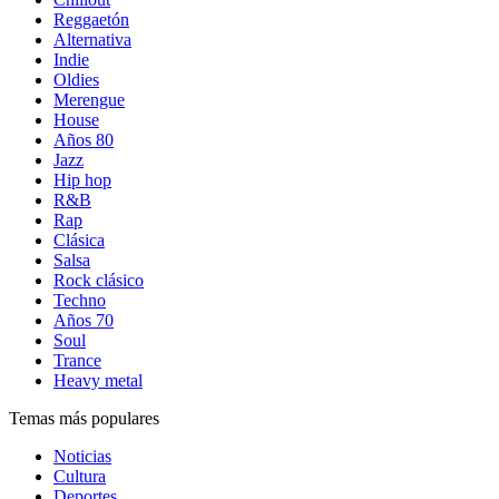
Reggaetón
Alternativa
Indie
Oldies
Merengue
House
Años 80
Jazz
Hip hop
R&B
Rap
Clásica
Salsa
Rock clásico
Techno
Años 70
Soul
Trance
Heavy metal
Temas más populares
Noticias
Cultura
Deportes