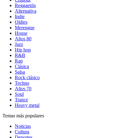
Reggaetón
Alternativa
Indie
Oldies
Merengue
House
Años 80
Jazz
Hip hop
R&B
Rap
Clásica
Salsa
Rock clásico
Techno
Años 70
Soul
Trance
Heavy metal
Temas más populares
Noticias
Cultura
Deportes