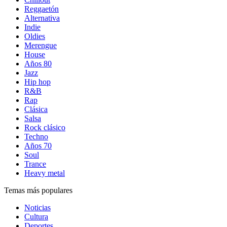
Reggaetón
Alternativa
Indie
Oldies
Merengue
House
Años 80
Jazz
Hip hop
R&B
Rap
Clásica
Salsa
Rock clásico
Techno
Años 70
Soul
Trance
Heavy metal
Temas más populares
Noticias
Cultura
Deportes