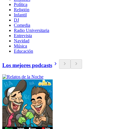
Política
Religión
Infantil
DJ
Comedia
Radio Universitaria
Entrevista
Navidad
Música
Educación
Los mejores podcasts