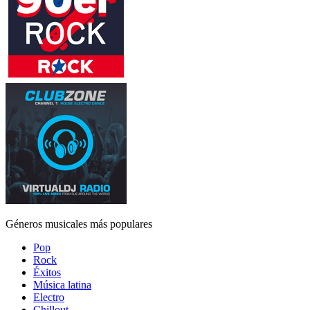
Géneros musicales más populares
Pop
Rock
Éxitos
Música latina
Electro
Chillout