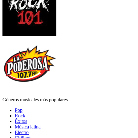
Géneros musicales más populares
Pop
Rock
Éxitos
Música latina
Electro
Chillout