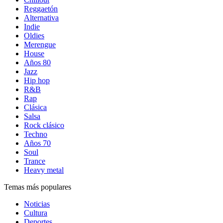
Reggaetón
Alternativa
Indie
Oldies
Merengue
House
Años 80
Jazz
Hip hop
R&B
Rap
Clásica
Salsa
Rock clásico
Techno
Años 70
Soul
Trance
Heavy metal
Temas más populares
Noticias
Cultura
Deportes