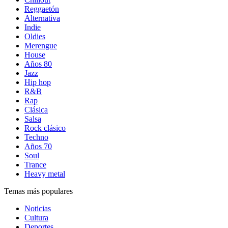
Reggaetón
Alternativa
Indie
Oldies
Merengue
House
Años 80
Jazz
Hip hop
R&B
Rap
Clásica
Salsa
Rock clásico
Techno
Años 70
Soul
Trance
Heavy metal
Temas más populares
Noticias
Cultura
Deportes