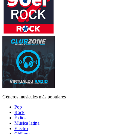
Géneros musicales más populares
Pop
Rock
Éxitos
Música latina
Electro
Chillout