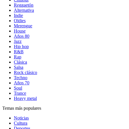
Reggaetón
Alternativa
Indie
Oldies
Merengue
House
Años 80
Jazz
Hip hop
R&B
Rap
Clásica
Salsa
Rock clásico
Techno
Años 70
Soul
Trance
Heavy metal
Temas más populares
Noticias
Cultura
Deportes