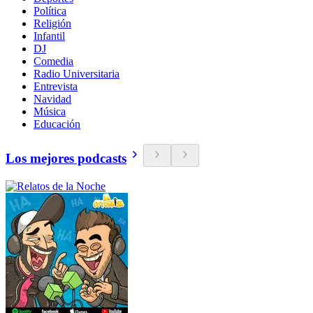
Política
Religión
Infantil
DJ
Comedia
Radio Universitaria
Entrevista
Navidad
Música
Educación
Los mejores podcasts