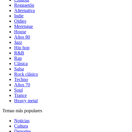
Reggaetón
Alternativa
Indie
Oldies
Merengue
House
Años 80
Jazz
Hip hop
R&B
Rap
Clásica
Salsa
Rock clásico
Techno
Años 70
Soul
Trance
Heavy metal
Temas más populares
Noticias
Cultura
Deportes