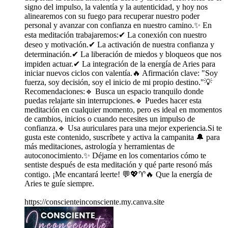
signo del impulso, la valentía y la autenticidad, y hoy nos
alinearemos con su fuego para recuperar nuestro poder
personal y avanzar con confianza en nuestro camino.✨ En
esta meditación trabajaremos:✔ La conexión con nuestro
deseo y motivación.✔ La activación de nuestra confianza y
determinación.✔ La liberación de miedos y bloqueos que nos
impiden actuar.✔ La integración de la energía de Aries para
iniciar nuevos ciclos con valentía.🔥 Afirmación clave: "Soy
fuerza, soy decisión, soy el inicio de mi propio destino."💡
Recomendaciones:🔹 Busca un espacio tranquilo donde
puedas relajarte sin interrupciones.🔹 Puedes hacer esta
meditación en cualquier momento, pero es ideal en momentos
de cambios, inicios o cuando necesites un impulso de
confianza.🔹 Usa auriculares para una mejor experiencia.Si te
gusta este contenido, suscríbete y activa la campanita 🔔 para
más meditaciones, astrología y herramientas de
autoconocimiento.✨ Déjame en los comentarios cómo te
sentiste después de esta meditación y qué parte resonó más
contigo. ¡Me encantará leerte! 💬💖♈🔥 Que la energía de
Aries te guíe siempre.
https://conscienteinconsciente.my.canva.site