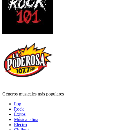
Géneros musicales más populares
Pop
Rock
Éxitos
Música latina
Electro
Chillout