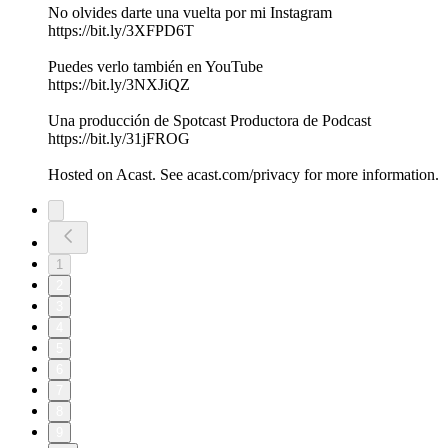
No olvides darte una vuelta por mi Instagram
https://bit.ly/3XFPD6T
Puedes verlo también en YouTube
https://bit.ly/3NXJiQZ
Una producción de Spotcast Productora de Podcast
https://bit.ly/31jFROG
Hosted on Acast. See acast.com/privacy for more information.
1
2
3
4
5
6
7
8
9