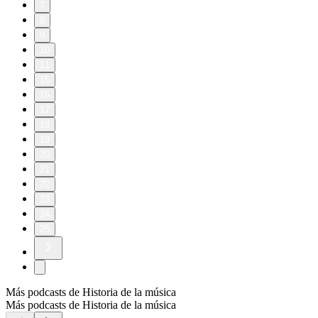
7
8
9
10
11
15
16
17
18
19
20
21
22
23
24
25
Más podcasts de Historia de la música
Más podcasts de Historia de la música