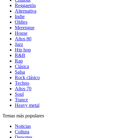
Reggaetón
Alternativa
Indie
Oldies
Merengue
House
Años 80
Jazz
Hip hop
R&B
Rap
Clásica
Salsa
Rock clásico
Techno
Años 70
Soul
Trance
Heavy metal
Temas más populares
Noticias
Cultura
Deportes