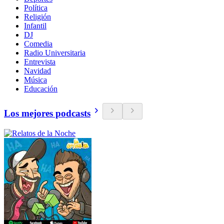
Política
Religión
Infantil
DJ
Comedia
Radio Universitaria
Entrevista
Navidad
Música
Educación
Los mejores podcasts