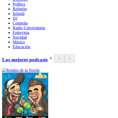
Política
Religión
Infantil
DJ
Comedia
Radio Universitaria
Entrevista
Navidad
Música
Educación
Los mejores podcasts