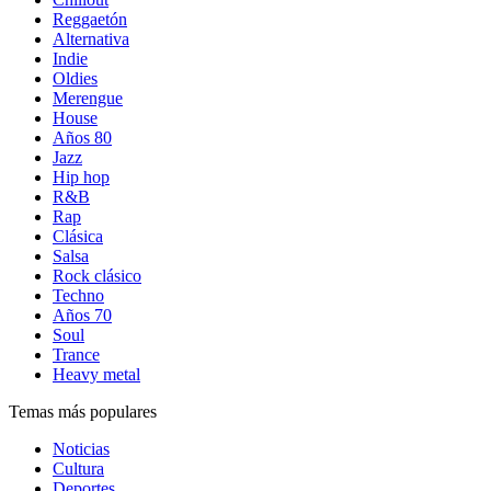
Reggaetón
Alternativa
Indie
Oldies
Merengue
House
Años 80
Jazz
Hip hop
R&B
Rap
Clásica
Salsa
Rock clásico
Techno
Años 70
Soul
Trance
Heavy metal
Temas más populares
Noticias
Cultura
Deportes