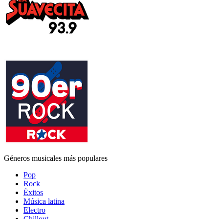
Géneros musicales más populares
Pop
Rock
Éxitos
Música latina
Electro
Chillout