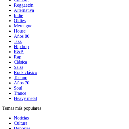
Reggaetón
Alternativa
Indie
Oldies
Merengue
House
Años 80
Jazz
Hip hop
R&B
Rap
Clásica
Salsa
Rock clásico
Techno
Años 70
Soul
Trance
Heavy metal
Temas más populares
Noticias
Cultura
Deportes