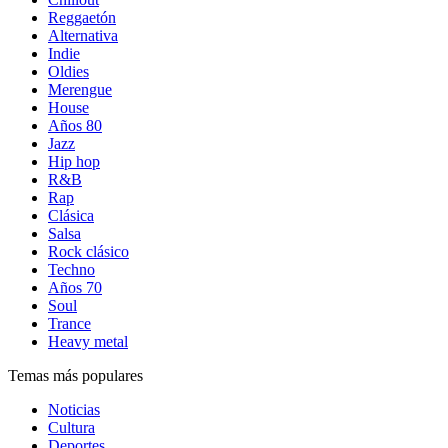
Reggaetón
Alternativa
Indie
Oldies
Merengue
House
Años 80
Jazz
Hip hop
R&B
Rap
Clásica
Salsa
Rock clásico
Techno
Años 70
Soul
Trance
Heavy metal
Temas más populares
Noticias
Cultura
Deportes