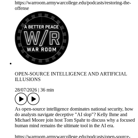
https://warroom.armywarcollege.edu/podcasts/restoring-the-
offense
OPEN-SOURCE INTELLIGENCE AND ARTIFICIAL
ILLUSIONS
28/07/2026
|
36 min
As open-source intelligence dominates national security, how
do analysts navigate deceptive "AI slop"? Kelly Ihme and
Michael Moore join host Tom Spahr to discuss why a focused
human mind remains the ultimate tool in the AI era.
https://warroom.armywarcollege.edu/podcasts/open-source-