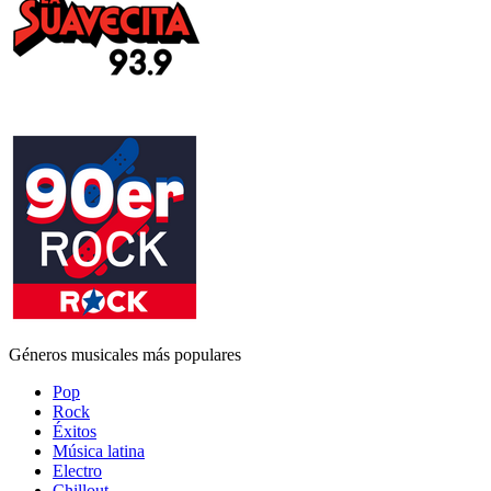
Géneros musicales más populares
Pop
Rock
Éxitos
Música latina
Electro
Chillout