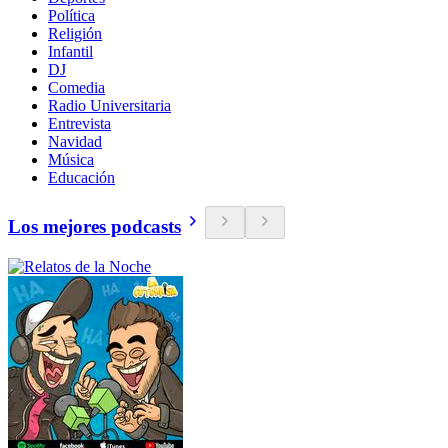
Política
Religión
Infantil
DJ
Comedia
Radio Universitaria
Entrevista
Navidad
Música
Educación
Los mejores podcasts