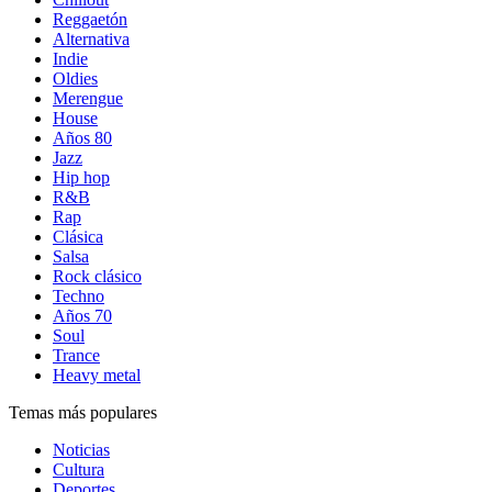
Reggaetón
Alternativa
Indie
Oldies
Merengue
House
Años 80
Jazz
Hip hop
R&B
Rap
Clásica
Salsa
Rock clásico
Techno
Años 70
Soul
Trance
Heavy metal
Temas más populares
Noticias
Cultura
Deportes