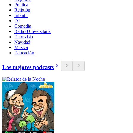
Política
Religión
Infantil
DJ
Comedia
Radio Universitaria
Entrevista
Navidad
Música
Educación
Los mejores podcasts