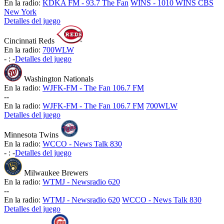
En la radio:
KDKA FM - 93.7 The Fan
WINS - 1010 WINS CBS
New York
Detalles del juego
Cincinnati Reds
En la radio:
700WLW
-
:
-
Detalles del juego
Washington Nationals
En la radio:
WJFK-FM - The Fan 106.7 FM
-
-
En la radio:
WJFK-FM - The Fan 106.7 FM
700WLW
Detalles del juego
Minnesota Twins
En la radio:
WCCO - News Talk 830
-
:
-
Detalles del juego
Milwaukee Brewers
En la radio:
WTMJ - Newsradio 620
-
-
En la radio:
WTMJ - Newsradio 620
WCCO - News Talk 830
Detalles del juego