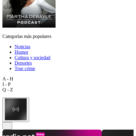
Categorías más populares
Noticias
Humor
Cultura y sociedad
Deportes
True crime
A - H
I - P
Q - Z