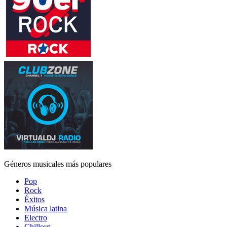
Géneros musicales más populares
Pop
Rock
Éxitos
Música latina
Electro
Chillout