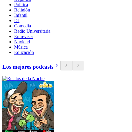
Política
Religión
Infantil
DJ
Comedia
Radio Universitaria
Entrevista
Navidad
Música
Educación
Los mejores podcasts