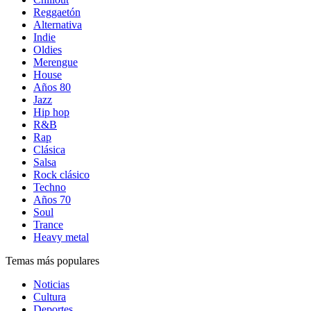
Reggaetón
Alternativa
Indie
Oldies
Merengue
House
Años 80
Jazz
Hip hop
R&B
Rap
Clásica
Salsa
Rock clásico
Techno
Años 70
Soul
Trance
Heavy metal
Temas más populares
Noticias
Cultura
Deportes