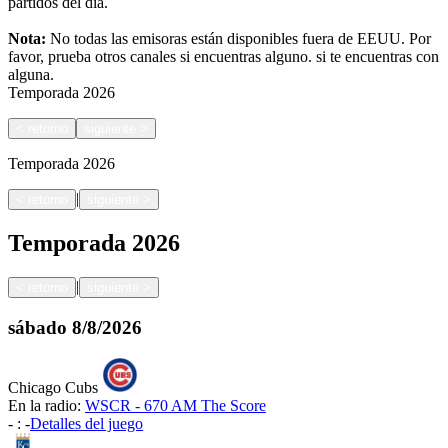
partidos del día.
Nota:
No todas las emisoras están disponibles fuera de EEUU. Por
favor, prueba otros canales si encuentras alguno.
si te encuentras con
alguna.
Temporada
2026
<
retorno
siguiente
>
Temporada
2026
|
<
retorno
siguiente
>
Temporada
2026
|
<
retorno
siguiente
>
sábado
8/8/2026
Chicago Cubs
En la radio:
WSCR - 670 AM The Score
-
:
-
Detalles del juego