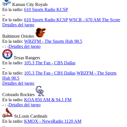
Kansas City Royals
En la radio:
610 Sports Radio KCSP
-
-
En la radio:
610 Sports Radio KCSP
WSCR - 670 AM The Score
Detalles del juego
Baltimore Orioles
En la radio:
WBZFM - The Sports Hub 98.5
-
:
-
Detalles del juego
Texas Rangers
En la radio:
105.3 The Fan - CBS Dallas
-
-
En la radio:
105.3 The Fan - CBS Dallas
WBZFM - The Sports
Hub 98.5
Detalles del juego
Colorado Rockies
En la radio:
KOA 850 AM & 94.1 FM
-
:
-
Detalles del juego
St.Louis Cardinals
En la radio:
KMOX - NewsRadio 1120 AM
-
-