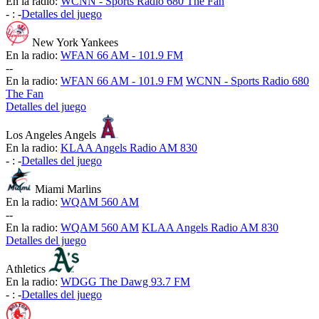
En la radio:
WCNN - Sports Radio 680 The Fan
-
:
-
Detalles del juego
New York Yankees
En la radio:
WFAN 66 AM - 101.9 FM
-
-
En la radio:
WFAN 66 AM - 101.9 FM
WCNN - Sports Radio 680
The Fan
Detalles del juego
Los Angeles Angels
En la radio:
KLAA Angels Radio AM 830
-
:
-
Detalles del juego
Miami Marlins
En la radio:
WQAM 560 AM
-
-
En la radio:
WQAM 560 AM
KLAA Angels Radio AM 830
Detalles del juego
Athletics
En la radio:
WDGG The Dawg 93.7 FM
-
:
-
Detalles del juego