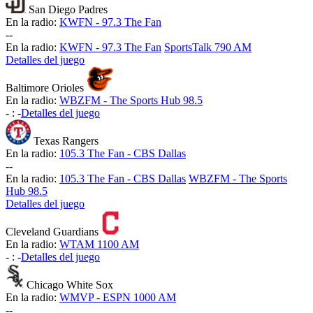
San Diego Padres
En la radio:
KWFN - 97.3 The Fan
-
-
En la radio:
KWFN - 97.3 The Fan
SportsTalk 790 AM
Detalles del juego
Baltimore Orioles
En la radio:
WBZFM - The Sports Hub 98.5
-
:
-
Detalles del juego
Texas Rangers
En la radio:
105.3 The Fan - CBS Dallas
-
-
En la radio:
105.3 The Fan - CBS Dallas
WBZFM - The Sports
Hub 98.5
Detalles del juego
Cleveland Guardians
En la radio:
WTAM 1100 AM
-
:
-
Detalles del juego
Chicago White Sox
En la radio:
WMVP - ESPN 1000 AM
-
-