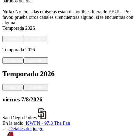
partidos del día.
Nota:
No todas las emisoras están disponibles fuera de EEUU. Por
favor, prueba otros canales si encuentras alguno.
si te encuentras con
alguna.
Temporada
2026
<
retorno
siguiente
>
Temporada
2026
|
<
retorno
siguiente
>
Temporada
2026
|
<
retorno
siguiente
>
viernes
7/8/2026
San Diego Padres
En la radio:
KWFN - 97.3 The Fan
-
:
-
Detalles del juego