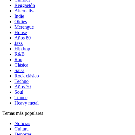
Reggaetón
Alternativa
Indie
Oldies
Merengue
House
Años 80
Jazz
Hip hop
R&B
Rap
Clásica
Salsa
Rock clásico
Techno
Años 70
Soul
Trance
Heavy metal
Temas más populares
Noticias
Cultura
Deportes