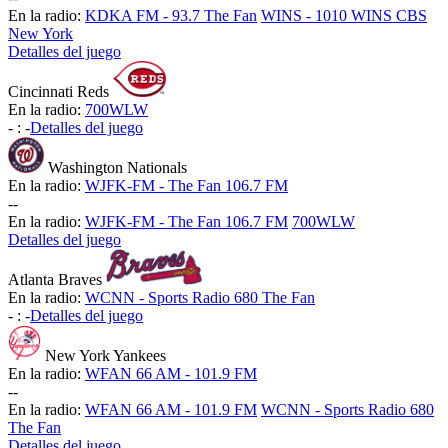
En la radio:
KDKA FM - 93.7 The Fan
WINS - 1010 WINS CBS
New York
Detalles del juego
Cincinnati Reds
En la radio:
700WLW
-
:
-
Detalles del juego
Washington Nationals
En la radio:
WJFK-FM - The Fan 106.7 FM
-
-
En la radio:
WJFK-FM - The Fan 106.7 FM
700WLW
Detalles del juego
Atlanta Braves
En la radio:
WCNN - Sports Radio 680 The Fan
-
:
-
Detalles del juego
New York Yankees
En la radio:
WFAN 66 AM - 101.9 FM
-
-
En la radio:
WFAN 66 AM - 101.9 FM
WCNN - Sports Radio 680
The Fan
Detalles del juego