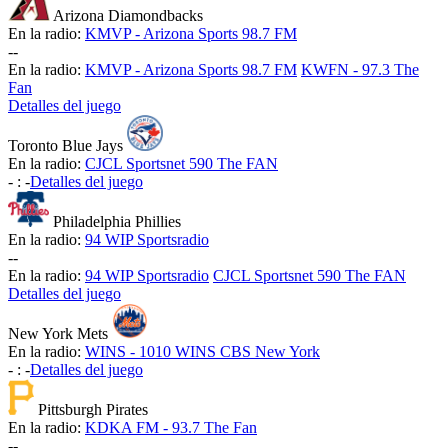
Arizona Diamondbacks
En la radio:
KMVP - Arizona Sports 98.7 FM
-
-
En la radio:
KMVP - Arizona Sports 98.7 FM
KWFN - 97.3 The
Fan
Detalles del juego
Toronto Blue Jays
En la radio:
CJCL Sportsnet 590 The FAN
-
:
-
Detalles del juego
Philadelphia Phillies
En la radio:
94 WIP Sportsradio
-
-
En la radio:
94 WIP Sportsradio
CJCL Sportsnet 590 The FAN
Detalles del juego
New York Mets
En la radio:
WINS - 1010 WINS CBS New York
-
:
-
Detalles del juego
Pittsburgh Pirates
En la radio:
KDKA FM - 93.7 The Fan
-
-