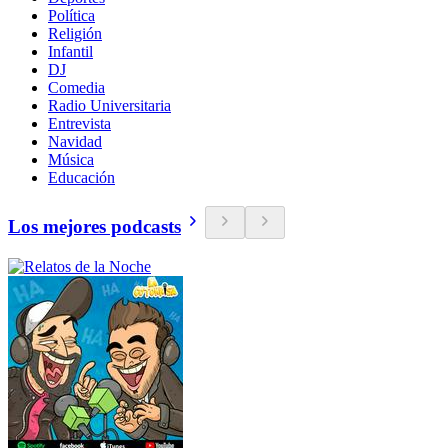
Política
Religión
Infantil
DJ
Comedia
Radio Universitaria
Entrevista
Navidad
Música
Educación
Los mejores podcasts