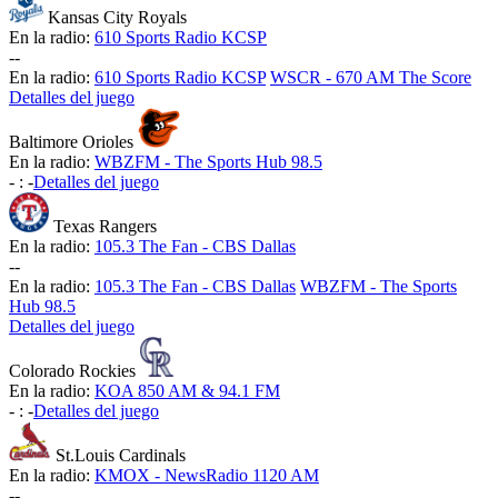
Kansas City Royals
En la radio:
610 Sports Radio KCSP
-
-
En la radio:
610 Sports Radio KCSP
WSCR - 670 AM The Score
Detalles del juego
Baltimore Orioles
En la radio:
WBZFM - The Sports Hub 98.5
-
:
-
Detalles del juego
Texas Rangers
En la radio:
105.3 The Fan - CBS Dallas
-
-
En la radio:
105.3 The Fan - CBS Dallas
WBZFM - The Sports
Hub 98.5
Detalles del juego
Colorado Rockies
En la radio:
KOA 850 AM & 94.1 FM
-
:
-
Detalles del juego
St.Louis Cardinals
En la radio:
KMOX - NewsRadio 1120 AM
-
-