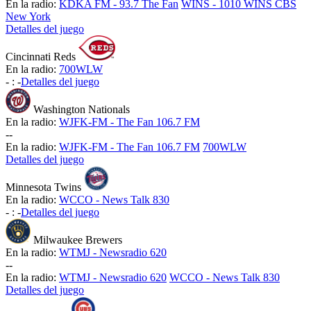
En la radio:
KDKA FM - 93.7 The Fan
WINS - 1010 WINS CBS
New York
Detalles del juego
Cincinnati Reds
En la radio:
700WLW
-
:
-
Detalles del juego
Washington Nationals
En la radio:
WJFK-FM - The Fan 106.7 FM
-
-
En la radio:
WJFK-FM - The Fan 106.7 FM
700WLW
Detalles del juego
Minnesota Twins
En la radio:
WCCO - News Talk 830
-
:
-
Detalles del juego
Milwaukee Brewers
En la radio:
WTMJ - Newsradio 620
-
-
En la radio:
WTMJ - Newsradio 620
WCCO - News Talk 830
Detalles del juego