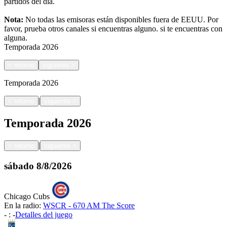
partidos del día.
Nota:
No todas las emisoras están disponibles fuera de EEUU. Por
favor, prueba otros canales si encuentras alguno.
si te encuentras con
alguna.
Temporada
2026
<
retorno
siguiente
>
Temporada
2026
|
<
retorno
siguiente
>
Temporada
2026
|
<
retorno
siguiente
>
sábado
8/8/2026
Chicago Cubs
En la radio:
WSCR - 670 AM The Score
-
:
-
Detalles del juego