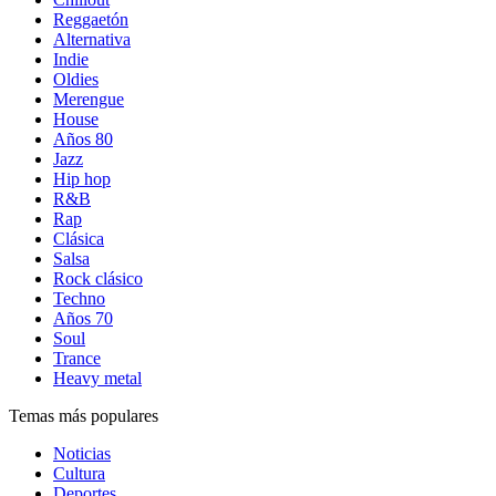
Reggaetón
Alternativa
Indie
Oldies
Merengue
House
Años 80
Jazz
Hip hop
R&B
Rap
Clásica
Salsa
Rock clásico
Techno
Años 70
Soul
Trance
Heavy metal
Temas más populares
Noticias
Cultura
Deportes