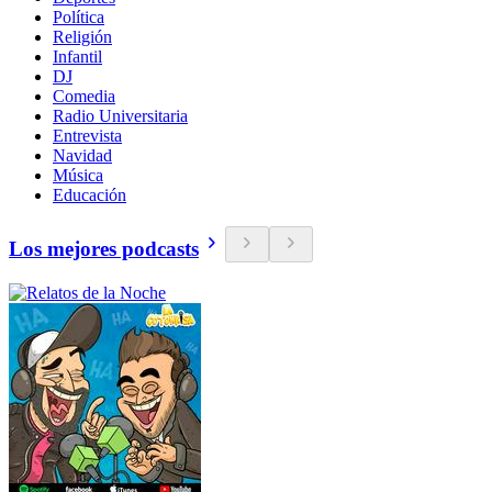
Política
Religión
Infantil
DJ
Comedia
Radio Universitaria
Entrevista
Navidad
Música
Educación
Los mejores podcasts