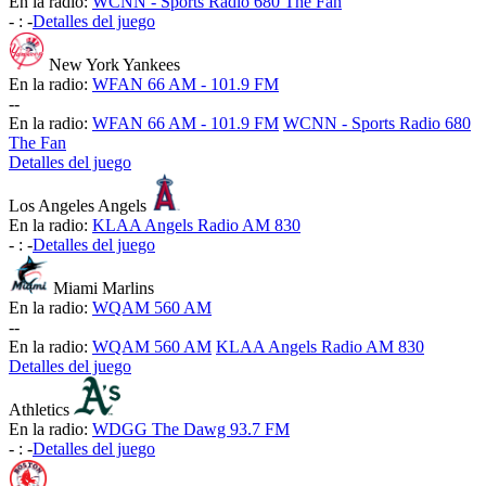
En la radio:
WCNN - Sports Radio 680 The Fan
-
:
-
Detalles del juego
New York Yankees
En la radio:
WFAN 66 AM - 101.9 FM
-
-
En la radio:
WFAN 66 AM - 101.9 FM
WCNN - Sports Radio 680
The Fan
Detalles del juego
Los Angeles Angels
En la radio:
KLAA Angels Radio AM 830
-
:
-
Detalles del juego
Miami Marlins
En la radio:
WQAM 560 AM
-
-
En la radio:
WQAM 560 AM
KLAA Angels Radio AM 830
Detalles del juego
Athletics
En la radio:
WDGG The Dawg 93.7 FM
-
:
-
Detalles del juego