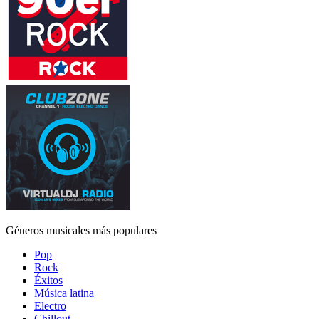
Géneros musicales más populares
Pop
Rock
Éxitos
Música latina
Electro
Chillout