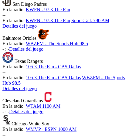
San Diego Padres
En la radio:
KWFN - 97.3 The Fan
-
-
En la radio:
KWFN - 97.3 The Fan
SportsTalk 790 AM
Detalles del juego
Baltimore Orioles
En la radio:
WBZFM - The Sports Hub 98.5
-
:
-
Detalles del juego
Texas Rangers
En la radio:
105.3 The Fan - CBS Dallas
-
-
En la radio:
105.3 The Fan - CBS Dallas
WBZFM - The Sports
Hub 98.5
Detalles del juego
Cleveland Guardians
En la radio:
WTAM 1100 AM
-
:
-
Detalles del juego
Chicago White Sox
En la radio:
WMVP - ESPN 1000 AM
-
-