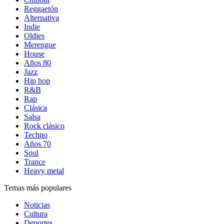
Reggaetón
Alternativa
Indie
Oldies
Merengue
House
Años 80
Jazz
Hip hop
R&B
Rap
Clásica
Salsa
Rock clásico
Techno
Años 70
Soul
Trance
Heavy metal
Temas más populares
Noticias
Cultura
Deportes