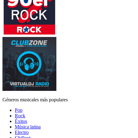
Géneros musicales más populares
Pop
Rock
Éxitos
Música latina
Electro
Chillout