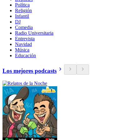
Política
Religión
Infantil
DJ
Comedia
Radio Universitaria
Entrevista
Navidad
Música
Educación
Los mejores podcasts