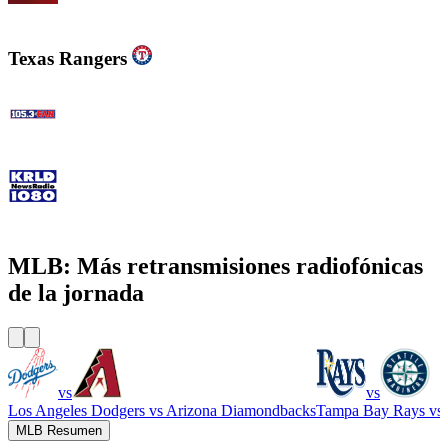
WJZ-FM - 105.7 FM The Fan
Texas Rangers
105.3 The Fan - CBS Dallas
KRLD Newsradio 1080 AM
MLB: Más retransmisiones radiofónicas
de la jornada
vs
vs
Los Angeles Dodgers
vs
Arizona Diamondbacks
Tampa Bay Rays
vs
MLB Resumen