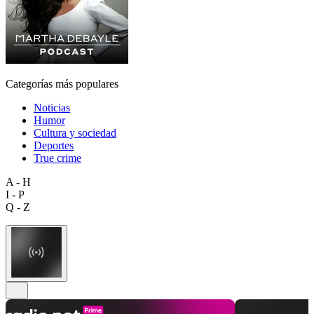
Categorías más populares
Noticias
Humor
Cultura y sociedad
Deportes
True crime
A - H
I - P
Q - Z