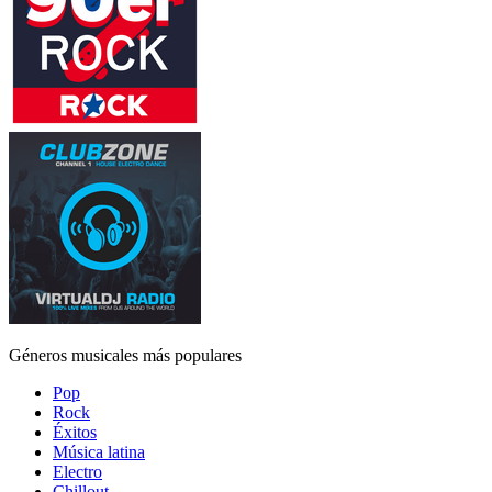
Géneros musicales más populares
Pop
Rock
Éxitos
Música latina
Electro
Chillout