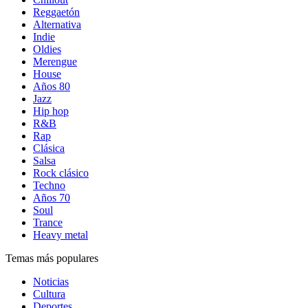
Reggaetón
Alternativa
Indie
Oldies
Merengue
House
Años 80
Jazz
Hip hop
R&B
Rap
Clásica
Salsa
Rock clásico
Techno
Años 70
Soul
Trance
Heavy metal
Temas más populares
Noticias
Cultura
Deportes