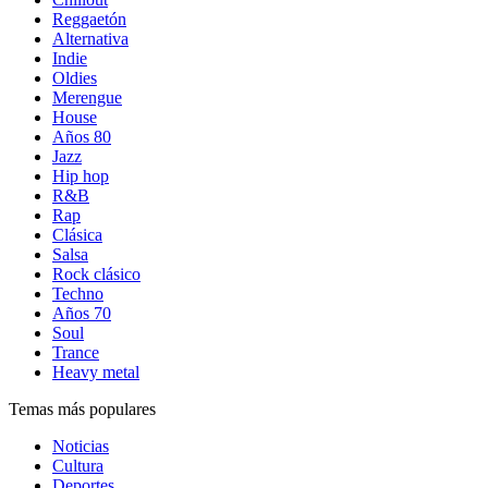
Reggaetón
Alternativa
Indie
Oldies
Merengue
House
Años 80
Jazz
Hip hop
R&B
Rap
Clásica
Salsa
Rock clásico
Techno
Años 70
Soul
Trance
Heavy metal
Temas más populares
Noticias
Cultura
Deportes