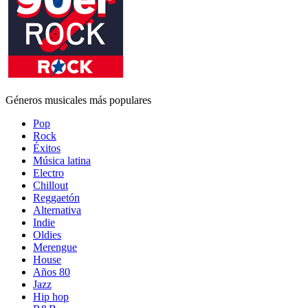
Géneros musicales más populares
Pop
Rock
Éxitos
Música latina
Electro
Chillout
Reggaetón
Alternativa
Indie
Oldies
Merengue
House
Años 80
Jazz
Hip hop