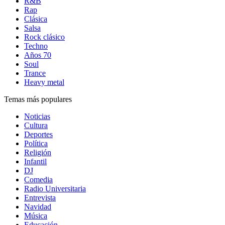
R&B
Rap
Clásica
Salsa
Rock clásico
Techno
Años 70
Soul
Trance
Heavy metal
Temas más populares
Noticias
Cultura
Deportes
Política
Religión
Infantil
DJ
Comedia
Radio Universitaria
Entrevista
Navidad
Música
Educación